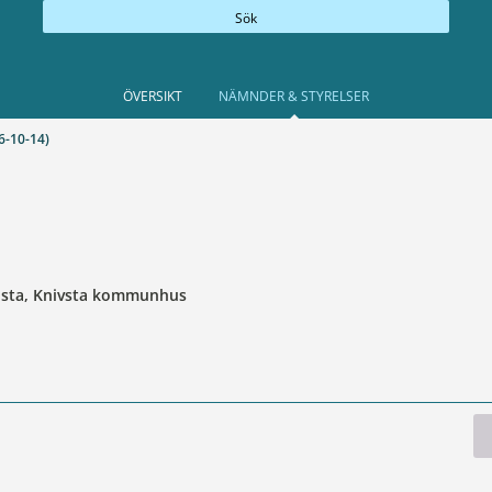
Sök
ÖVERSIKT
NÄMNDER & STYRELSER
-10-14)
llsta, Knivsta kommunhus