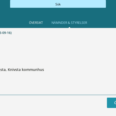
Sök
ÖVERSIKT
NÄMNDER & STYRELSER
-09-16)
llsta, Knivsta kommunhus